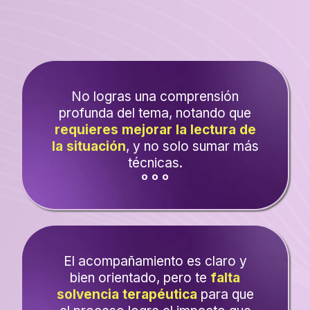
Lo que ocurre en momentos de
la práctica...
No logras una comprensión
profunda del tema, notando que
requieres mejorar la lectura de
la situación
, y no solo sumar más
técnicas.
º º º
El acompañamiento es claro y
bien orientado, pero te
falta
solvencia terapéutica
para que