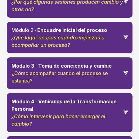
¿Por qué algunas sesiones producen cambio y
otras no?
Módulo 2 ·
Encuadre inicial del proceso
¿Qué lugar ocupas cuando empiezas a
desde qué plano se está interviniendo
acompañar un proceso?
Módulo 3 · Toma de conciencia y cambio
¿Cómo acompañar cuando el proceso se
entender qué estás
estanca?
habilitando o limitando
Módulo 4 · Vehículos de la Transformación
Personal
¿Cómo intervenir para hacer emerger el
cambio?
qué metodología necesita el proceso
formas de intervención