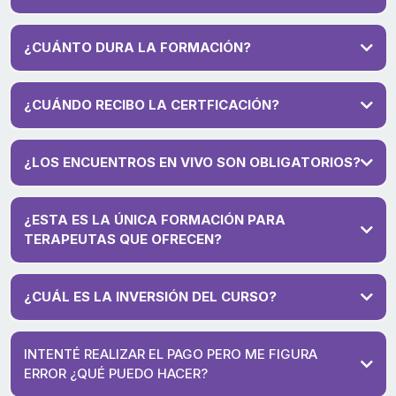
Sí, se requieren conocimientos previos.
¿CUÁNTO DURA LA FORMACIÓN?
Una vez realizada la inscripción, cuentas con 12 meses para
completar la formación.
¿CUÁNDO RECIBO LA CERTFICACIÓN?
¿LOS ENCUENTROS EN VIVO SON OBLIGATORIOS?
¿ESTA ES LA ÚNICA FORMACIÓN PARA
TERAPEUTAS QUE OFRECEN?
No. Crecer como Terapeuta
¿CUÁL ES LA INVERSIÓN DEL CURSO?
Certificación Internacional
La inversión total del curso es de ARS 27.000
Certificación en Consciencia Terapéutica Integral (CTI)
triple
aval internacional
INTENTÉ REALIZAR EL PAGO PERO ME FIGURA
ERROR ¿QUÉ PUEDO HACER?
Ten en cuenta que este valor corresponde a una promoción de