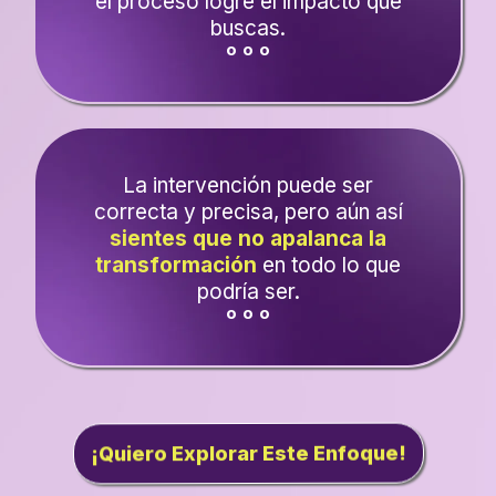
el proceso logre el impacto que
buscas.
º º º
La intervención puede ser
correcta y precisa, pero aún así
sientes que no apalanca la
transformación
en todo lo que
podría ser.
º º º
¡Quiero Explorar Este Enfoque!