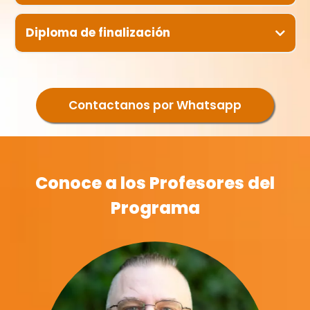
Diploma de finalización
Diplomado en Neuro Counseling Contemplativo
Dasein Instituto
AEAPRO
Contactanos por Whatsapp
– Asociación Euro Americana de Profesionales de
Ciencias Humanas, Coaching y Counseling
Conoce a los Profesores del
Programa