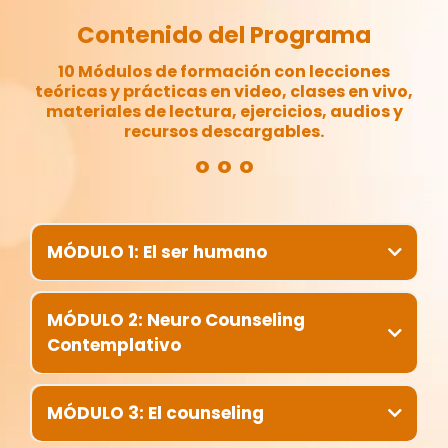
Contenido del Programa
10 Módulos de formación con lecciones
teóricas y prácticas en video, clases en vivo,
materiales de lectura, ejercicios, audios y
recursos descargables.
º º º
MÓDULO 1: El ser humano
Comprenderás el surgimiento del ser humano y
su evolución filogenética para descubrir cómo
MÓDULO 2: Neuro Counseling
los condicionamientos han moldeado nuestra
Contemplativo
manera de ser. Explorarás la importancia de un
modelo integrativo como el Neuro Counseling
Comprenderás las bases del Neuro Counseling
Contemplativo para trascender esos límites y
Contemplativo, explorando sus objetivos,
MÓDULO 3: El counseling
ampliar tu visión sobre la existencia humana.
límites y alcances. Te sumergirás en sus