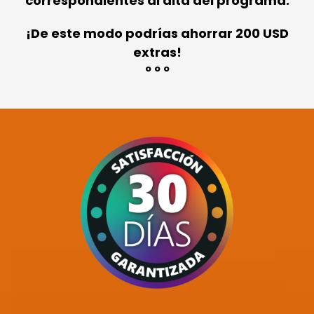
correspondientes al alta del programa.
¡
De este modo podrías ahorrar 200 USD
extras!
º º º