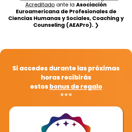
Acreditado
ante la
Asociación
Euroamericana de Profesionales de
Ciencias Humanas y Sociales, Coaching y
Counseling (AEAPro).
❯
Si accedes durante las próximas
horas recibirás
estos
bonus de regalo
º º º